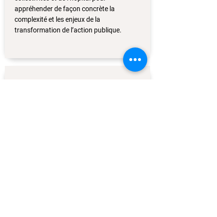
appréhender de façon concrète la
complexité et les enjeux de la
transformation de l’action publique.
3
Le collectif
Une réflexion collective « entre pairs »
pour former un réseau et une
communauté d’expertise au service de
l’action publique grâce à des travaux
collectifs, animés dans un esprit
d’hybridation des méthodes.