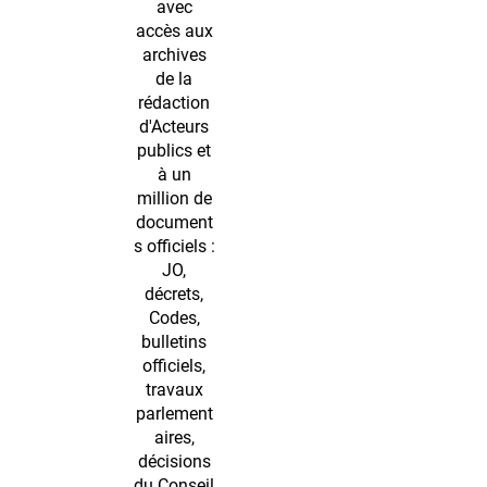
avec
accès aux
archives
de la
rédaction
d'Acteurs
publics et
à un
million de
document
s officiels :
JO,
décrets,
Codes,
bulletins
officiels,
travaux
parlement
aires,
décisions
du Conseil