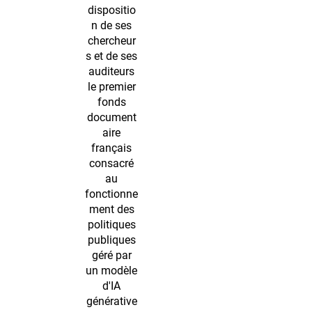
dispositio
n de ses
chercheur
s et de ses
auditeurs
le premier
fonds
document
aire
français
consacré
au
fonctionne
ment des
politiques
publiques
géré par
un modèle
d'IA
générative